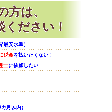
の方は、
談ください！
界最安水準）
に税金
を払いたくない！
理士
に依頼したい
）
2カ月以内）