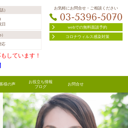
お気軽にお問合せ・ご相談ください
話）
03-5396-5070
0
祝日
webでの無料面談予約
b）
コロナウィルス感染対策
対応
応もしています！
関
お役立ち情報
客様の声
お問合せ
ブログ