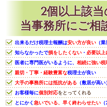
2個以上該当
当事務所にご相
出来るだけ税理士報酬は
安い方が良い
（業
知らなかったで
損をしたくない
・
必要以上
医者に専門医がいるように、
相続に強い税
親切・丁寧・経験豊富な
税理士が良い
大手の事務所には抵抗がある
（敷居が高い
お客様毎に
個別対応
をとってくれる
とにかく
急いでいる、早く終わらせたい
（