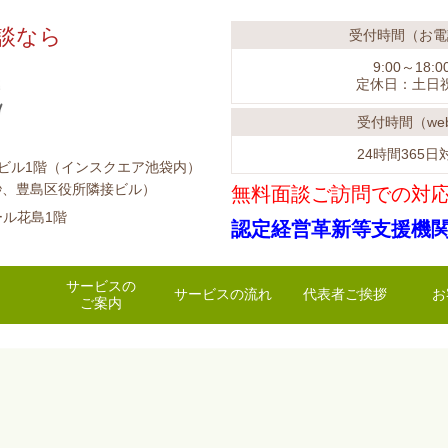
士に相談なら
受付時間（お電
9:00～18:0
定休日：土日
受付時間（we
24時間365日
ークビル1階（インスクエア池袋内）
区役所隣接ビル）
無料面談ご訪問での対
ール花島1階
認定経営革新等支援機
サービスの
サービスの流れ
代表者ご挨拶
お
ご案内