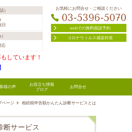
お気軽にお問合せ・ご相談ください
話）
03-5396-5070
0
祝日
webでの無料面談予約
b）
コロナウィルス感染対策
対応
応もしています！
関
お役立ち情報
客様の声
お問合せ
ブログ
プページ
相続税申告額かんたん診断サービスとは
診断サービス