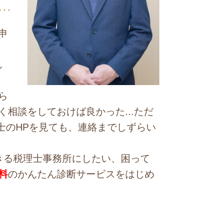
申
し
、
ら
相談をしておけば良かった...ただ
士のHPを見ても、連絡までしずらい
きる税理士事務所にしたい、困って
料
のかんたん診断サービスをはじめ