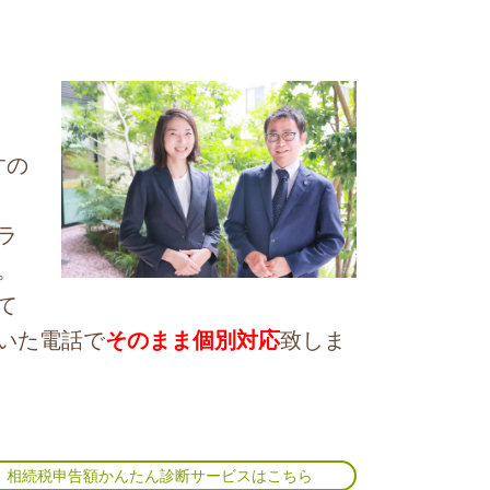
すの
ラ
。
て
いた電話で
そのまま個別対応
致しま
相続税申告額かんたん診断サービスはこちら