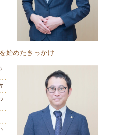
スを始めたきっかけ
ら
方
わ
い