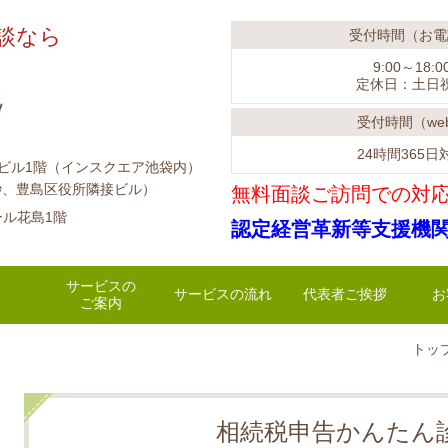
士に相談なら
受付時間（お電
9:00～18:0
定休日：土日
受付時間（we
24時間365日
ークビル1階（インスクエア池袋内）
区役所隣接ビル）
無料面談ご訪問での対
ール花島1階
認定経営革新等支援機
サービスの
サービスの流れ
代表者ご挨拶
お
ご案内
トッ
相続税申告かんたん