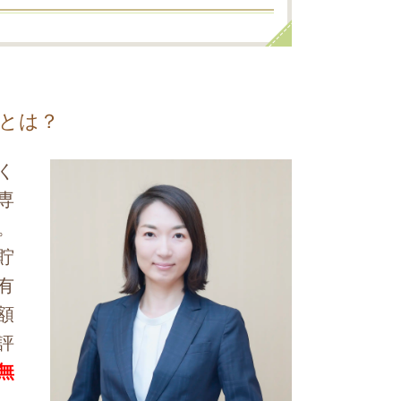
とは？
く
専
。
貯
有
額
評
無