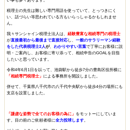
税理士の先生は難しい専門用語を使っていて、とっつきにく
い、話づらい等思われている方もいらっしゃるかもしれませ
ん。
我々サンシャイン税理士法人は、
経験豊富な相続専門の税理士
が
直接最初から最後まで直接対応
し、
一般のサラリーマン経験
をした代表税理士2人
が
、
わかりやすい言葉
で丁寧にお客様に説
明・ご案内し、お客様に寄り添って、相続申告のGOALを目指
したいと思っています。
令和4年6月1日を以って、池袋駅から徒歩7分の豊島区役所横に
「相続専門税理士」
による事務所を開設しました。
併せて、千葉県八千代市の八千代中央駅から徒歩4分の場所にも
支店を設置しました。
「謙虚な姿勢で全てのお客様の為に」
をモットーにしていま
す。目の前のご依頼者様に
全力投球します
。