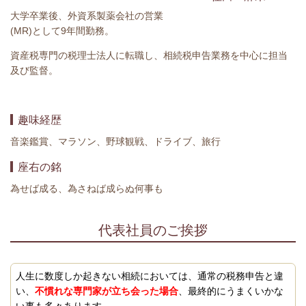
大学卒業後、外資系製薬会社の営業
(MR)として9年間勤務。
資産税専門の税理士法人に転職し、相続税申告業務を中心に担当
及び監督。
趣味経歴
音楽鑑賞、マラソン、野球観戦、ドライブ、旅行
座右の銘
為せば成る、為さねば成らぬ何事も
代表社員のご挨拶
人生に数度しか起きない相続においては、通常の税務申告と違
い、
不慣れな専門家が立ち会った場合
、最終的にうまくいかな
い事も多々あります。