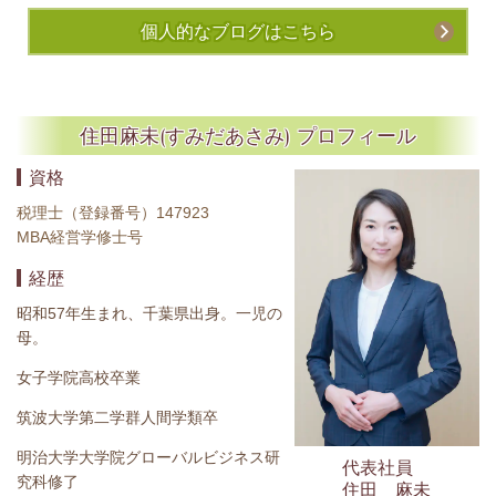
個人的なブログはこちら
住田麻未(すみだあさみ) プロフィール
資格
税理士（登録番号）147923
MBA経営学修士号
経歴
昭和57年生まれ、千葉県出身。一児の
母。
女子学院高校卒業
筑波大学第二学群人間学類卒
明治大学大学院グローバルビジネス研
代表社員
究科修了
住田 麻未