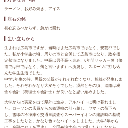
ラーメン、お好み焼き、アイス
座右の銘
初心忘るべからず、急がば回れ
生い立ちから
生まれは広島市ですが、当時はまだ広島市ではなく、安芸郡でし
た。私が小学生の頃、周りの市と合併して広島市になり、政令指
定都市になりました。中高は男子高へ進み、6年間サッカー藩（修
道では部ではなく、藩と言います）へ所属し、スポーツに打ち込
んだ学生生活でした。
中学3年生の時、両親の父親がそれぞれ亡くなり、相続が発生しま
した。それぞれかなり大変そうでした。漠然とその頃、進路は税
金や会計（税理士や会計士）が良いなと思い始めました。
大学からは実家を出て県外に進み、アルバイトに明け暮れまし
た。ローソンの店員から名鉄運輸の引っ越し、ヤマトの荷下ろ
し、雪印の冷凍庫や交通量調査やスーパーイオンの建設時の基礎
工事をしたりと、かなり色々なバイトをしました。大学3年から
は、金融のゼミを専攻し、全国弁論大会に出場したりしながら、