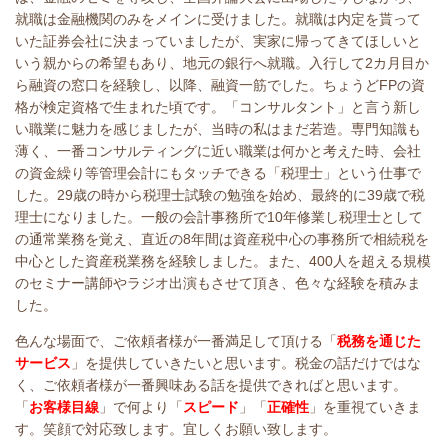
就職は金融機関のみをメインに受けました。就職は内定を貰って
いた証券会社に決まっていましたが、実家に帰ってきてほしいと
いう親からの希望もあり、地元の銀行へ就職。入行して2カ月目か
ら融資の窓口を経験し、以降、融資一筋でした。ちょうどFPの資
格が検定資格で生まれた頃です。「コンサルタント」と言う新し
い職業に魅力を感じましたが、当時の私はまだ若造。専門知識も
薄く、一番コンサルティングに近い職業は何かと考えた時、会社
の資金繰り等管理会計にもタッチできる「税理士」という仕事で
した。29歳の時から税理士試験の勉強を始め、最終的に39歳で税
理士になりました。一般の会計事務所で10年修業し税理士として
の通常業務を覚え、直近の8年間は資産税中心の事務所で相続税を
中心とした資産税業務を経験しました。また、400人を超える規模
のセミナー講師やラジオ出演もさせて頂き、色々な経験を積みま
した。
色んな場面で、ご依頼者様が一番満足して頂ける「
税務を通じた
サービス
」を提供していきたいと思います。税金の話だけではな
く、ご依頼者様が一番興味ある話を提供できればと思います。
「
お客様目線
」で何より「
スピード
」「
正確性
」を重視ていきま
す。笑顔で対応致します。宜しくお願い致します。