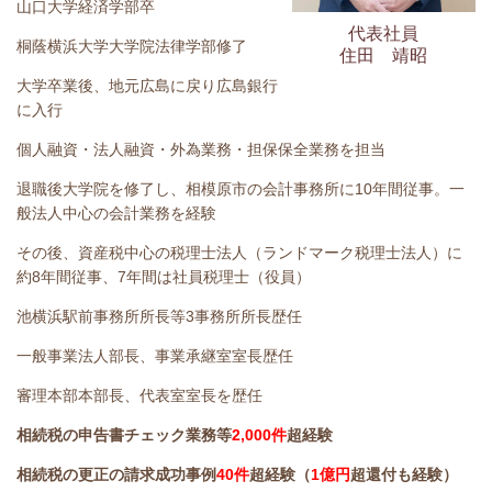
山口大学経済学部卒
代表社員
桐蔭横浜大学大学院法律学部修了
住田 靖昭
大学卒業後、地元広島に戻り広島銀行
に入行
個人融資・法人融資・外為業務・担保保全業務を担当
退職後大学院を修了し、相模原市の会計事務所に10年間従事。一
般法人中心の会計業務を経験
その後、資産税中心の税理士法人（ランドマーク税理士法人）に
約8年間従事、7年間は社員税理士（役員）
池横浜駅前事務所所長等3事務所所長歴任
一般事業法人部長、事業承継室室長歴任
審理本部本部長、代表室室長を歴任
相続税の申告書チェック業務等
2,000件
超経験
相続税の更正の請求成功事例
40件
超経験（
1億円
超還付も経験）