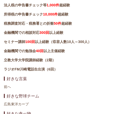
法人税の申告書チェック等
1,000件
超経験
所得税の申告書チェック
10,000件
超経験
税務調査対応・税務署との折衝
50件
超経験
金融機関での相談対応
300回
以上経験
セミナー講師
100回
以上経験（収容人数10人～300人）
金融機関での勉強会
40回
以上主催経験
立教大学大学院講師経験（2期）
ラジオFM川崎電話生出演（6回）
好きな言葉
前へ
好きな野球チーム
広島東洋カープ
好きな食べ物