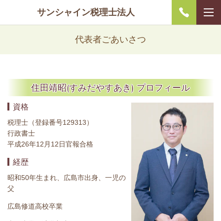
サンシャイン税理士法人
代表者ごあいさつ
住田靖昭(すみだやすあき) プロフィール
資格
税理士（登録番号129313）
行政書士
平成26年12月12日官報合格
経歴
昭和50年生まれ、広島市出身、一児の
父
広島修道高校卒業